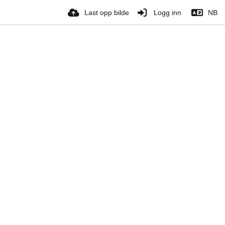
Last opp bilde
Logg inn
NB