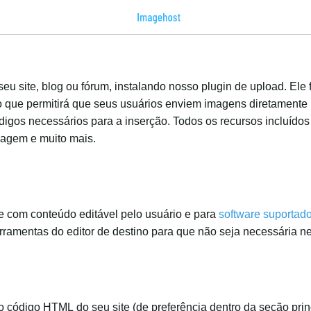
eu site, blog ou fórum, instalando nosso plugin de upload. Ele
 que permitirá que seus usuários enviem imagens diretamente p
gos necessários para a inserção. Todos os recursos incluídos 
agem e muito mais.
te com conteúdo editável pelo usuário e para
software suportad
erramentas do editor de destino para que não seja necessária 
no código HTML do seu site (de preferência dentro da seção pri