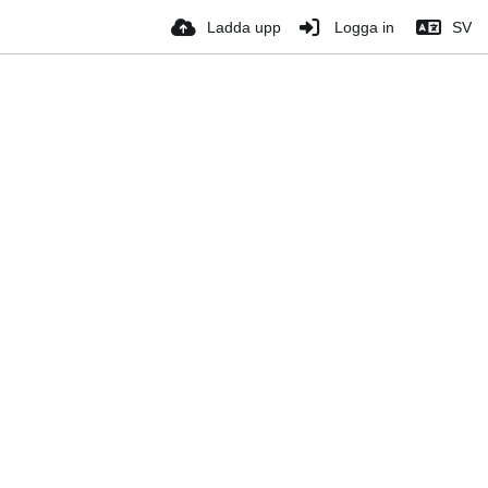
Ladda upp
Logga in
SV